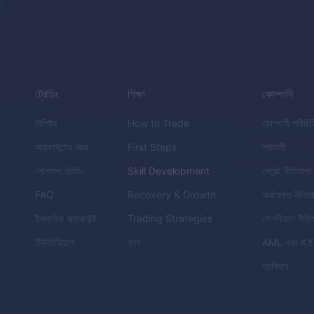
ট্রেডিং
শিক্ষা
কোম্পানি
বৈশিষ্ট্য
How to Trade
কোম্পানী পরিচি
অ্যাকাউন্টের ধরন
First Steps
শর্তাবলী
সোশ্যাল ট্রেডিং
Skill Development
পেমেন্ট নীতিমালা
FAQ
Recovery & Growth
অর্থফেরত নীতিম
ইসলামিক অ্যাকাউন্ট
Trading Strategies
গোপনীয়তা নীতি
টিউটোরিয়াল
ব্লগ
AML
এবং
KY
প্রবিধান