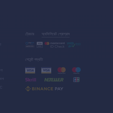
ট্রেডার
অ্যফিলিয়েট প্রোগ্রাম
তি
পেমেন্ট পদ্ধতি
ালা
মালা
C