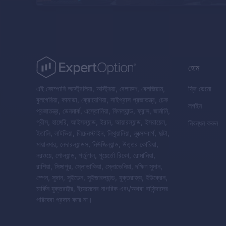
হোম
এই কোম্পানি অস্ট্রেলিয়া, অস্ট্রিয়া, বেলারুশ, বেলজিয়াম,
ফ্রি ডেমো
বুলগেরিয়া, কানাডা, ক্রোয়েশিয়া, সাইপ্রাস প্রজাতন্ত্র, চেক
লগইন
প্রজাতন্ত্র, ডেনমার্ক, এস্তোনিয়া, ফিনল্যান্ড, ফ্রান্স, জার্মানি,
গ্রীস, হাঙ্গেরি, আইসল্যান্ড, ইরান, আয়ারল্যান্ড, ইসরায়েল,
নিবন্ধন করুন
ইতালি, লাটভিয়া, লিচেনস্টাইন, লিথুয়ানিয়া, লুক্সেমবার্গ, মাল্টা,
মায়ানমার, নেদারল্যান্ডস, নিউজিল্যান্ড, উত্তর কোরিয়া,
নরওয়ে, পোল্যান্ড, পর্তুগাল, পুয়ের্তো রিকো, রোমানিয়া,
রাশিয়া, সিঙ্গাপুর, স্লোভাকিয়া, স্লোভেনিয়া, দক্ষিণ সুদান,
স্পেন, সুদান, সুইডেন, সুইজারল্যান্ড, যুক্তরাজ্য, ইউক্রেন,
মার্কিন যুক্তরাষ্ট্র, ইয়েমেনের নাগরিক এবং/অথবা বাসিন্দাদের
পরিষেবা প্রদান করে না।