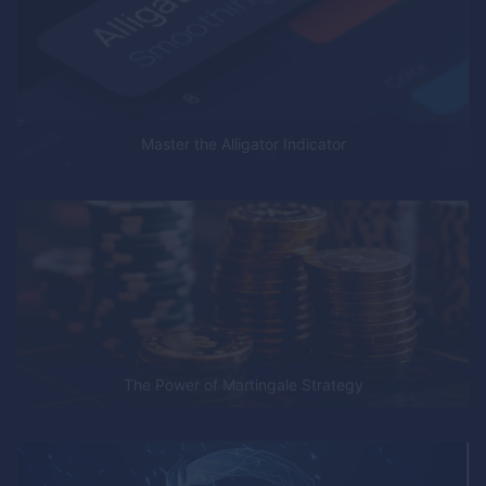
Master the Alligator Indicator
The Power of Martingale Strategy