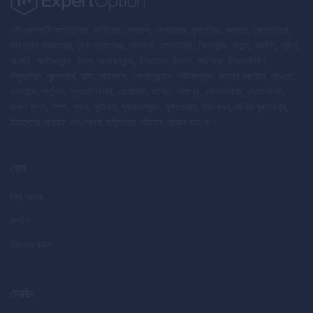
এই কোম্পানি অস্ট্রেলিয়া, অস্ট্রিয়া, বেলারুশ, বেলজিয়াম, বুলগেরিয়া, কানাডা, ক্রোয়েশিয়া,
সাইপ্রাস প্রজাতন্ত্র, চেক প্রজাতন্ত্র, ডেনমার্ক, এস্তোনিয়া, ফিনল্যান্ড, ফ্রান্স, জার্মানি, গ্রীস,
হাঙ্গেরি, আইসল্যান্ড, ইরান, আয়ারল্যান্ড, ইসরায়েল, ইতালি, লাটভিয়া, লিচেনস্টাইন,
লিথুয়ানিয়া, লুক্সেমবার্গ, মাল্টা, মায়ানমার, নেদারল্যান্ডস, নিউজিল্যান্ড, উত্তর কোরিয়া, নরওয়ে,
পোল্যান্ড, পর্তুগাল, পুয়ের্তো রিকো, রোমানিয়া, রাশিয়া, সিঙ্গাপুর, স্লোভাকিয়া, স্লোভেনিয়া,
দক্ষিণ সুদান, স্পেন, সুদান, সুইডেন, সুইজারল্যান্ড, যুক্তরাজ্য, ইউক্রেন, মার্কিন যুক্তরাষ্ট্র,
ইয়েমেনের নাগরিক এবং/অথবা বাসিন্দাদের পরিষেবা প্রদান করে না।
হোম
ফ্রি ডেমো
লগইন
নিবন্ধন করুন
ট্রেডিং