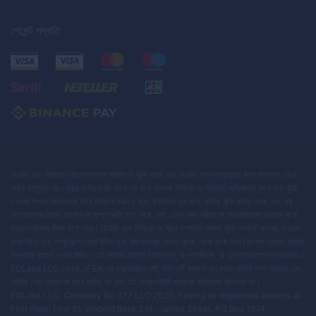
পেমেন্ট পদ্ধতি
ট্রেডিং এবং বিনিয়োগে উল্লেখযোগ্য পরিমাণের ঝুঁকি থাকে এবং ট্রেডিং সকল ক্লায়েন্টের জন্য মানানসই এবং/
অথবা উপযুক্ত নয়। ক্রয় বা বিক্রয়ের আগে দয়া করে আপনার বিনিয়োগের উদ্দেশ্য, অভিজ্ঞতার স্তর এবং ঝুঁকি
নেওয়ার ক্ষমতা সাবধানতার সাথে বিবেচনা করুন। ক্রয় বা বিক্রয় এর সাথে আর্থিক ঝুঁকি জড়িত আছে এবং এর
ফলে আপনার টাকার আংশিক বা সম্পূর্ণ ক্ষতি হতে পারে, তাই, এমন কোন পরিমাণের টাকা বিনিয়োগ করবেন না যা
হারালে আপনার বিপদ হতে পারে। ট্রেডিং এবং বিনিয়োগের সাথে সম্পর্কিত সমস্ত ঝুঁকি সম্পর্কে আপনার সচেতন
থাকা উচিত এবং সম্পূর্ণরূপে বোঝা উচিত এবং যদি আপনার কোনও সন্দেহ থেকে থাকে তবে নিরপেক্ষ একজন আর্থিক
উপদেষ্টার পরামর্শ নেওয়া উচিত। এই সাইটের আইপি ব্যক্তিগত, অ-বাণিজ্যিক, অ-হস্তান্তরযোগ্য ব্যবহারের।
EOLabs LLC যেহেতু JFSA এর তত্ত্বাবধানে নেই, তাই এটি জাপানে যে কোনও আর্থিক পণ্য সরবরাহ এবং
আর্থিক সেবা সুপারিশের সাথে জড়িত নয় এবং এই ওয়েবসাইটটি জাপানের বাসিন্দাদের উদ্দেশ্যে নয়।
EOLabs LLC, Company No 377 LLC 2020, having its registered address at:
First Floor, First St. Vincent Bank Ltd., James Street, PO Box 1574,