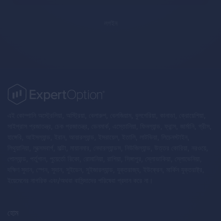
লগইন
এই কোম্পানি অস্ট্রেলিয়া, অস্ট্রিয়া, বেলারুশ, বেলজিয়াম, বুলগেরিয়া, কানাডা, ক্রোয়েশিয়া,
সাইপ্রাস প্রজাতন্ত্র, চেক প্রজাতন্ত্র, ডেনমার্ক, এস্তোনিয়া, ফিনল্যান্ড, ফ্রান্স, জার্মানি, গ্রীস,
হাঙ্গেরি, আইসল্যান্ড, ইরান, আয়ারল্যান্ড, ইসরায়েল, ইতালি, লাটভিয়া, লিচেনস্টাইন,
লিথুয়ানিয়া, লুক্সেমবার্গ, মাল্টা, মায়ানমার, নেদারল্যান্ডস, নিউজিল্যান্ড, উত্তর কোরিয়া, নরওয়ে,
পোল্যান্ড, পর্তুগাল, পুয়ের্তো রিকো, রোমানিয়া, রাশিয়া, সিঙ্গাপুর, স্লোভাকিয়া, স্লোভেনিয়া,
দক্ষিণ সুদান, স্পেন, সুদান, সুইডেন, সুইজারল্যান্ড, যুক্তরাজ্য, ইউক্রেন, মার্কিন যুক্তরাষ্ট্র,
ইয়েমেনের নাগরিক এবং/অথবা বাসিন্দাদের পরিষেবা প্রদান করে না।
হোম