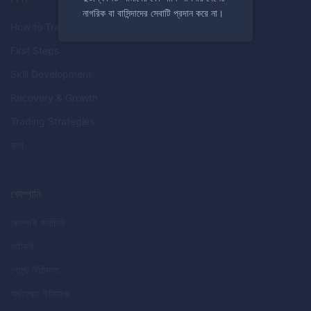
নাগরিক বা বাসিন্দাদের সেবাটি প্রদান করে না।
How to Trade
First Steps
Skill Development
Recovery & Growth
Trading Strategies
ব্লগ
কোম্পানি
কোম্পানী পরিচিতি
শর্তাবলী
পেমেন্ট নীতিমালা
অর্থফেরত নীতিমালা