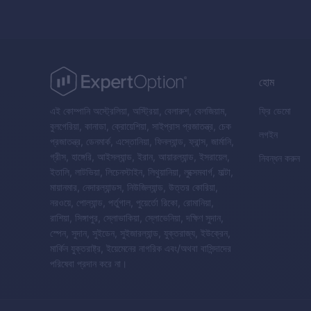
হোম
এই কোম্পানি অস্ট্রেলিয়া, অস্ট্রিয়া, বেলারুশ, বেলজিয়াম,
ফ্রি ডেমো
বুলগেরিয়া, কানাডা, ক্রোয়েশিয়া, সাইপ্রাস প্রজাতন্ত্র, চেক
লগইন
প্রজাতন্ত্র, ডেনমার্ক, এস্তোনিয়া, ফিনল্যান্ড, ফ্রান্স, জার্মানি,
গ্রীস, হাঙ্গেরি, আইসল্যান্ড, ইরান, আয়ারল্যান্ড, ইসরায়েল,
নিবন্ধন করুন
ইতালি, লাটভিয়া, লিচেনস্টাইন, লিথুয়ানিয়া, লুক্সেমবার্গ, মাল্টা,
মায়ানমার, নেদারল্যান্ডস, নিউজিল্যান্ড, উত্তর কোরিয়া,
নরওয়ে, পোল্যান্ড, পর্তুগাল, পুয়ের্তো রিকো, রোমানিয়া,
রাশিয়া, সিঙ্গাপুর, স্লোভাকিয়া, স্লোভেনিয়া, দক্ষিণ সুদান,
স্পেন, সুদান, সুইডেন, সুইজারল্যান্ড, যুক্তরাজ্য, ইউক্রেন,
মার্কিন যুক্তরাষ্ট্র, ইয়েমেনের নাগরিক এবং/অথবা বাসিন্দাদের
পরিষেবা প্রদান করে না।