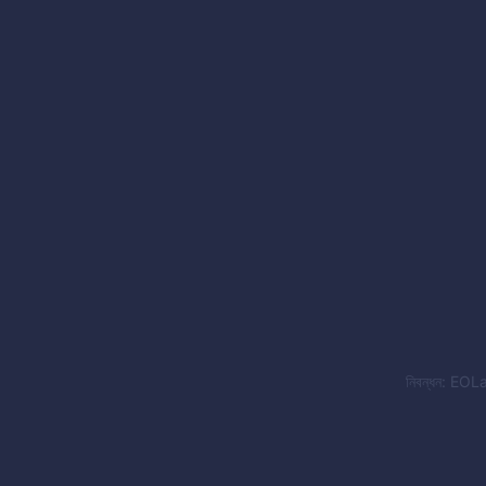
নিবন্ধন: EOLa