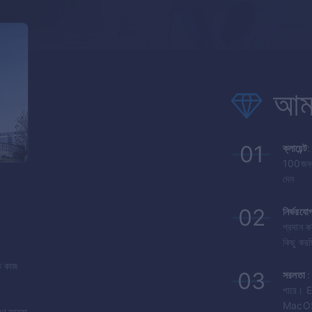
আমা
01
ক্লায়েন্ট
:
100জনও ব
দেন
02
নির্ভরযো
প্রদান ক
কিছু কর
গত কাজ
03
সরলতা
:
পারে।
E
MacOS
ারণ আমরা