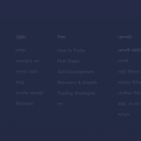
ট্রেডিং
শিক্ষা
কোম্পানি
বৈশিষ্ট্য
How to Trade
কোম্পানী পরিচি
অ্যাকাউন্টের ধরন
First Steps
শর্তাবলী
সোশ্যাল ট্রেডিং
Skill Development
পেমেন্ট নীতিমালা
FAQ
Recovery & Growth
অর্থফেরত নীতিম
ইসলামিক অ্যাকাউন্ট
Trading Strategies
গোপনীয়তা নীতি
টিউটোরিয়াল
ব্লগ
AML
এবং
KY
প্রবিধান