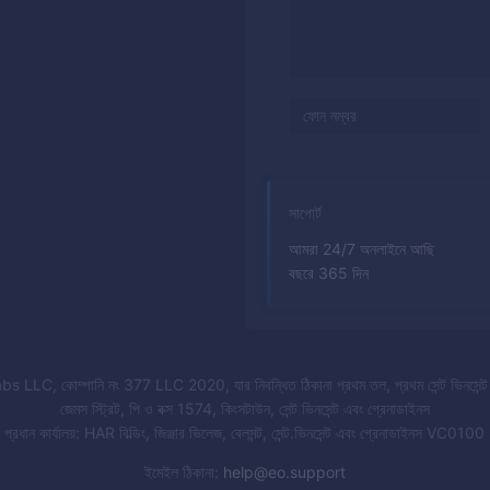
সাপোর্ট
আমরা 24/7 অনলাইনে আছি
বছরে 365 দিন
bs LLC, কোম্পানি নং 377 LLC 2020, যার নিবন্ধিত ঠিকানা প্রথম তল, প্রথম সেন্ট ভিনসেন্ট ব
জেমস স্ট্রিট, পি ও বক্স 1574, কিংসটাউন, সেন্ট ভিনসেন্ট এবং গ্রেনাডাইনস
প্রধান কার্যালয়: HAR বিল্ডিং, জিঞ্জার ভিলেজ, বেলমন্ট, সেন্ট.ভিনসেন্ট এবং গ্রেনাডাইনস VC0100
ইমেইল ঠিকানা
:
help@eo.support