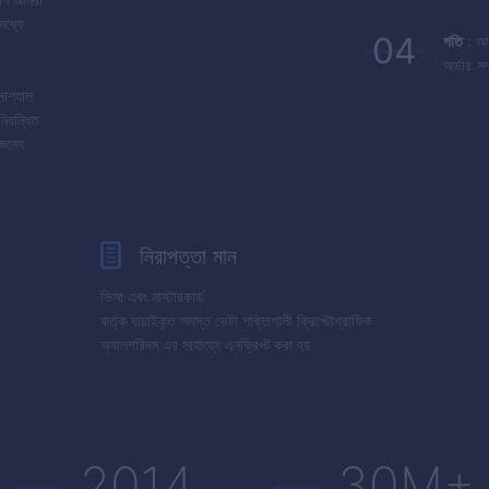
মধ্যে
04
গতি
: আম
অর্ডার 
সোশ্যাল
নিবন্ধিত
জন্যে
নিরাপত্তা মান
ভিসা এবং মাস্টারকার্ড
কর্তৃক যাচাইকৃত সমস্ত ডেটা শক্তিশালী ক্রিপ্টোগ্রাফিক
অ্যালগরিদম এর সাহায্যে এনক্রিপ্ট করা হয়
2014
30M+