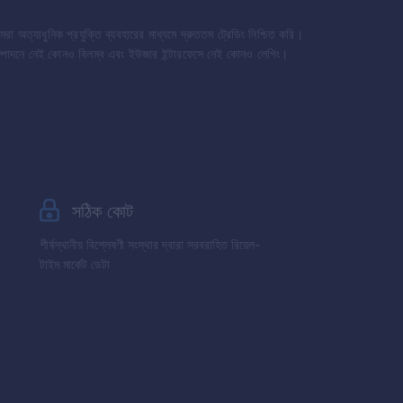
রা অত্যাধুনিক প্রযুক্তি ব্যবহারের মাধ্যমে দ্রুততম ট্রেডিং নিশ্চিত করি।
সম্পাদনে নেই কোনও বিলম্ব এবং ইউজার ইন্টারফেসে নেই কোনও লেগিং।
সঠিক কোট
শীর্ষস্থানীয় বিশ্লেষণী সংস্থার দ্বারা সরবরাহিত রিয়েল-
টাইম মার্কেট ডেটা