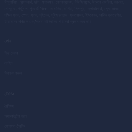
লিথুয়ানিয়া, লুক্সেমবার্গ, মাল্টা, মায়ানমার, নেদারল্যান্ডস, নিউজিল্যান্ড, উত্তর কোরিয়া, নরওয়ে,
পোল্যান্ড, পর্তুগাল, পুয়ের্তো রিকো, রোমানিয়া, রাশিয়া, সিঙ্গাপুর, স্লোভাকিয়া, স্লোভেনিয়া,
দক্ষিণ সুদান, স্পেন, সুদান, সুইডেন, সুইজারল্যান্ড, যুক্তরাজ্য, ইউক্রেন, মার্কিন যুক্তরাষ্ট্র,
ইয়েমেনের নাগরিক এবং/অথবা বাসিন্দাদের পরিষেবা প্রদান করে না।
হোম
ফ্রি ডেমো
লগইন
নিবন্ধন করুন
ট্রেডিং
বৈশিষ্ট্য
অ্যাকাউন্টের ধরন
সোশ্যাল ট্রেডিং