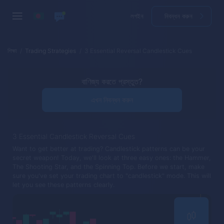
লগইন
নিবন্ধন করুন
শিক্ষা
Trading Strategies
3 Essential Reversal Candlestick Cues
বাণিজ্য করতে প্রস্তুত?
এখন নিবন্ধন করুন
3 Essential Candlestick Reversal Cues
Want to get better at trading? Candlestick patterns can be your
secret weapon! Today, we'll look at three easy ones: the Hammer,
The Shooting Star, and the Spinning Top. Before we start, make
sure you've set your trading chart to "candlestick" mode. This will
let you see these patterns clearly.