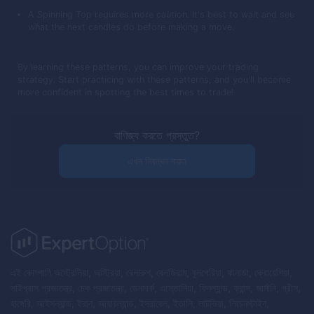
A Spinning Top requires more caution. It's best to wait and see
what the next candles do before making a move.
By learning these patterns, you can improve your trading
strategy. Start practicing with these patterns, and you'll become
more confident in spotting the best times to trade!
বাণিজ্য করতে প্রস্তুত?
এখন নিবন্ধন করুন
এই কোম্পানি অস্ট্রেলিয়া, অস্ট্রিয়া, বেলারুশ, বেলজিয়াম, বুলগেরিয়া, কানাডা, ক্রোয়েশিয়া,
সাইপ্রাস প্রজাতন্ত্র, চেক প্রজাতন্ত্র, ডেনমার্ক, এস্তোনিয়া, ফিনল্যান্ড, ফ্রান্স, জার্মানি, গ্রীস,
হাঙ্গেরি, আইসল্যান্ড, ইরান, আয়ারল্যান্ড, ইসরায়েল, ইতালি, লাটভিয়া, লিচেনস্টাইন,