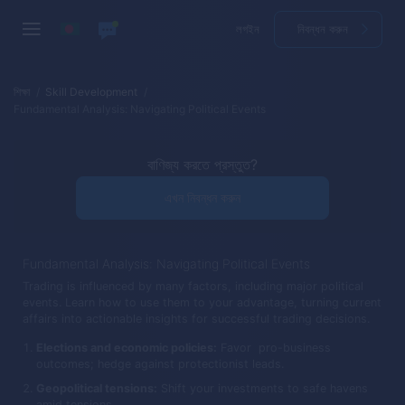
লগইন
নিবন্ধন করুন
শিক্ষা
Skill Development
Fundamental Analysis: Navigating Political Events
বাণিজ্য করতে প্রস্তুত?
এখন নিবন্ধন করুন
Fundamental Analysis: Navigating Political Events
Trading is influenced by many factors, including major political
events. Learn how to use them to your advantage, turning current
affairs into actionable insights for successful trading decisions.
Elections and economic policies:
Favor pro-business
outcomes; hedge against protectionist leads.
Geopolitical tensions:
Shift your investments to safe havens
amid tensions.