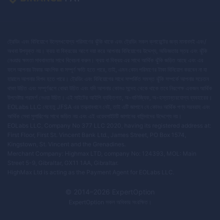
ট্রেডিং এবং বিনিয়োগে উল্লেখযোগ্য পরিমাণের ঝুঁকি থাকে এবং ট্রেডিং সকল ক্লায়েন্টের জন্য মানানসই এবং/
অথবা উপযুক্ত নয়। ক্রয় বা বিক্রয়ের আগে দয়া করে আপনার বিনিয়োগের উদ্দেশ্য, অভিজ্ঞতার স্তর এবং ঝুঁকি
নেওয়ার ক্ষমতা সাবধানতার সাথে বিবেচনা করুন। ক্রয় বা বিক্রয় এর সাথে আর্থিক ঝুঁকি জড়িত আছে এবং এর
ফলে আপনার টাকার আংশিক বা সম্পূর্ণ ক্ষতি হতে পারে, তাই, এমন কোন পরিমাণের টাকা বিনিয়োগ করবেন না যা
হারালে আপনার বিপদ হতে পারে। ট্রেডিং এবং বিনিয়োগের সাথে সম্পর্কিত সমস্ত ঝুঁকি সম্পর্কে আপনার সচেতন
থাকা উচিত এবং সম্পূর্ণরূপে বোঝা উচিত এবং যদি আপনার কোনও সন্দেহ থেকে থাকে তবে নিরপেক্ষ একজন আর্থিক
উপদেষ্টার পরামর্শ নেওয়া উচিত। এই সাইটের আইপি ব্যক্তিগত, অ-বাণিজ্যিক, অ-হস্তান্তরযোগ্য ব্যবহারের।
EOLabs LLC যেহেতু JFSA এর তত্ত্বাবধানে নেই, তাই এটি জাপানে যে কোনও আর্থিক পণ্য সরবরাহ এবং
আর্থিক সেবা সুপারিশের সাথে জড়িত নয় এবং এই ওয়েবসাইটটি জাপানের বাসিন্দাদের উদ্দেশ্যে নয়।
EOLabs LLC, Company No 377 LLC 2020, having its registered address at:
First Floor, First St. Vincent Bank Ltd., James Street, PO Box 1574,
Kingstown, St. Vincent and the Grenadines.
Merchant Company: Highmax LTD, company No: 124393, MOL: Main
Street 5-9, Gibraltar, GX11 1AA, Gibraltar.
HighMax Ltd is acting as the Payment Agent for EOLabs LLC.
© 2014–
2026
ExpertOption
ExpertOption
সকল অধিকার সংরক্ষিত।