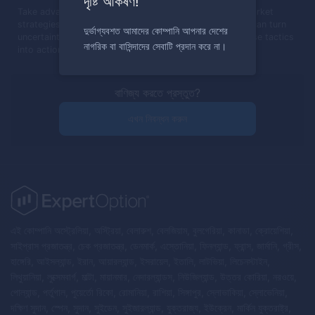
দৃষ্টি আকর্ষণ!
Take advantage of political changes to improve your market
strategies. By staying informed and being flexible, you can turn
দুর্ভাগ্যবশত আমাদের কোম্পানি আপনার দেশের
uncertainties into strategic benefits. It's time to put these tactics
নাগরিক বা বাসিন্দাদের সেবাটি প্রদান করে না।
into action, ensuring you stay ahead in your trading.
বাণিজ্য করতে প্রস্তুত?
এখন নিবন্ধন করুন
এই কোম্পানি অস্ট্রেলিয়া, অস্ট্রিয়া, বেলারুশ, বেলজিয়াম, বুলগেরিয়া, কানাডা, ক্রোয়েশিয়া,
সাইপ্রাস প্রজাতন্ত্র, চেক প্রজাতন্ত্র, ডেনমার্ক, এস্তোনিয়া, ফিনল্যান্ড, ফ্রান্স, জার্মানি, গ্রীস,
হাঙ্গেরি, আইসল্যান্ড, ইরান, আয়ারল্যান্ড, ইসরায়েল, ইতালি, লাটভিয়া, লিচেনস্টাইন,
লিথুয়ানিয়া, লুক্সেমবার্গ, মাল্টা, মায়ানমার, নেদারল্যান্ডস, নিউজিল্যান্ড, উত্তর কোরিয়া, নরওয়ে,
পোল্যান্ড, পর্তুগাল, পুয়ের্তো রিকো, রোমানিয়া, রাশিয়া, সিঙ্গাপুর, স্লোভাকিয়া, স্লোভেনিয়া,
দক্ষিণ সুদান, স্পেন, সুদান, সুইডেন, সুইজারল্যান্ড, যুক্তরাজ্য, ইউক্রেন, মার্কিন যুক্তরাষ্ট্র,