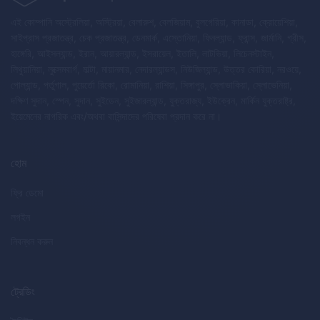
এই কোম্পানি অস্ট্রেলিয়া, অস্ট্রিয়া, বেলারুশ, বেলজিয়াম, বুলগেরিয়া, কানাডা, ক্রোয়েশিয়া,
সাইপ্রাস প্রজাতন্ত্র, চেক প্রজাতন্ত্র, ডেনমার্ক, এস্তোনিয়া, ফিনল্যান্ড, ফ্রান্স, জার্মানি, গ্রীস,
হাঙ্গেরি, আইসল্যান্ড, ইরান, আয়ারল্যান্ড, ইসরায়েল, ইতালি, লাটভিয়া, লিচেনস্টাইন,
লিথুয়ানিয়া, লুক্সেমবার্গ, মাল্টা, মায়ানমার, নেদারল্যান্ডস, নিউজিল্যান্ড, উত্তর কোরিয়া, নরওয়ে,
পোল্যান্ড, পর্তুগাল, পুয়ের্তো রিকো, রোমানিয়া, রাশিয়া, সিঙ্গাপুর, স্লোভাকিয়া, স্লোভেনিয়া,
দক্ষিণ সুদান, স্পেন, সুদান, সুইডেন, সুইজারল্যান্ড, যুক্তরাজ্য, ইউক্রেন, মার্কিন যুক্তরাষ্ট্র,
ইয়েমেনের নাগরিক এবং/অথবা বাসিন্দাদের পরিষেবা প্রদান করে না।
হোম
ফ্রি ডেমো
লগইন
নিবন্ধন করুন
ট্রেডিং