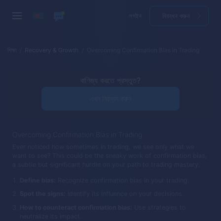
লগইন
নিবন্ধন করুন
শিক্ষা
Recovery & Growth
Overcoming Confirmation Bias in Trading
বাণিজ্য করতে প্রস্তুত?
এখন নিবন্ধন করুন
Overcoming Confirmation Bias in Trading
Ever noticed how sometimes in trading, we see only what we
want to see? This could be the sneaky work of confirmation bias,
a subtle but significant hurdle on your path to trading mastery.
Define bias:
Recognize confirmation bias in your trading.
Spot the signs:
Identify its influence on your decisions.
How to counteract confirmation bias:
Use strategies to
neutralize its impact.