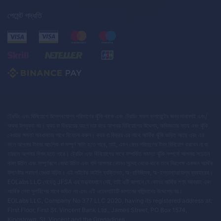
পেমেন্ট পদ্ধতি
ট্রেডিং এবং বিনিয়োগে উল্লেখযোগ্য পরিমাণের ঝুঁকি থাকে এবং ট্রেডিং সকল ক্লায়েন্টের জন্য মানানসই এবং/
অথবা উপযুক্ত নয়। ক্রয় বা বিক্রয়ের আগে দয়া করে আপনার বিনিয়োগের উদ্দেশ্য, অভিজ্ঞতার স্তর এবং ঝুঁকি
নেওয়ার ক্ষমতা সাবধানতার সাথে বিবেচনা করুন। ক্রয় বা বিক্রয় এর সাথে আর্থিক ঝুঁকি জড়িত আছে এবং এর
ফলে আপনার টাকার আংশিক বা সম্পূর্ণ ক্ষতি হতে পারে, তাই, এমন কোন পরিমাণের টাকা বিনিয়োগ করবেন না যা
হারালে আপনার বিপদ হতে পারে। ট্রেডিং এবং বিনিয়োগের সাথে সম্পর্কিত সমস্ত ঝুঁকি সম্পর্কে আপনার সচেতন
থাকা উচিত এবং সম্পূর্ণরূপে বোঝা উচিত এবং যদি আপনার কোনও সন্দেহ থেকে থাকে তবে নিরপেক্ষ একজন আর্থিক
উপদেষ্টার পরামর্শ নেওয়া উচিত। এই সাইটের আইপি ব্যক্তিগত, অ-বাণিজ্যিক, অ-হস্তান্তরযোগ্য ব্যবহারের।
EOLabs LLC যেহেতু JFSA এর তত্ত্বাবধানে নেই, তাই এটি জাপানে যে কোনও আর্থিক পণ্য সরবরাহ এবং
আর্থিক সেবা সুপারিশের সাথে জড়িত নয় এবং এই ওয়েবসাইটটি জাপানের বাসিন্দাদের উদ্দেশ্যে নয়।
EOLabs LLC, Company No 377 LLC 2020, having its registered address at:
First Floor, First St. Vincent Bank Ltd., James Street, PO Box 1574,
Kingstown, St. Vincent and the Grenadines.