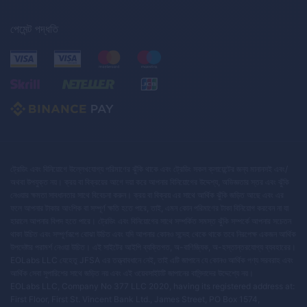
পেমেন্ট পদ্ধতি
ট্রেডিং এবং বিনিয়োগে উল্লেখযোগ্য পরিমাণের ঝুঁকি থাকে এবং ট্রেডিং সকল ক্লায়েন্টের জন্য মানানসই এবং/
অথবা উপযুক্ত নয়। ক্রয় বা বিক্রয়ের আগে দয়া করে আপনার বিনিয়োগের উদ্দেশ্য, অভিজ্ঞতার স্তর এবং ঝুঁকি
নেওয়ার ক্ষমতা সাবধানতার সাথে বিবেচনা করুন। ক্রয় বা বিক্রয় এর সাথে আর্থিক ঝুঁকি জড়িত আছে এবং এর
ফলে আপনার টাকার আংশিক বা সম্পূর্ণ ক্ষতি হতে পারে, তাই, এমন কোন পরিমাণের টাকা বিনিয়োগ করবেন না যা
হারালে আপনার বিপদ হতে পারে। ট্রেডিং এবং বিনিয়োগের সাথে সম্পর্কিত সমস্ত ঝুঁকি সম্পর্কে আপনার সচেতন
থাকা উচিত এবং সম্পূর্ণরূপে বোঝা উচিত এবং যদি আপনার কোনও সন্দেহ থেকে থাকে তবে নিরপেক্ষ একজন আর্থিক
উপদেষ্টার পরামর্শ নেওয়া উচিত। এই সাইটের আইপি ব্যক্তিগত, অ-বাণিজ্যিক, অ-হস্তান্তরযোগ্য ব্যবহারের।
EOLabs LLC যেহেতু JFSA এর তত্ত্বাবধানে নেই, তাই এটি জাপানে যে কোনও আর্থিক পণ্য সরবরাহ এবং
আর্থিক সেবা সুপারিশের সাথে জড়িত নয় এবং এই ওয়েবসাইটটি জাপানের বাসিন্দাদের উদ্দেশ্যে নয়।
EOLabs LLC, Company No 377 LLC 2020, having its registered address at:
First Floor, First St. Vincent Bank Ltd., James Street, PO Box 1574,