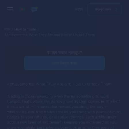
লগইন
নিবন্ধন করুন
শিক্ষা
How to Trade
Achievements: What They Are and How to Unlock Them
বাণিজ্য করতে প্রস্তুত?
এখন নিবন্ধন করুন
Achievements: What They Are and How to Unlock Them
Trading is more rewarding when there’s something to work
toward. That’s where the Achievement System comes in. Think of
it as a set of milestones that reward you along the way —
whether it’s risk-free trades that let you trade with peace of mind,
boosts to your returns, or surprise rewards. Each achievement
adds a new layer of excitement, keeping you motivated as you
grow your skills. Let’s take a closer look at what they are and