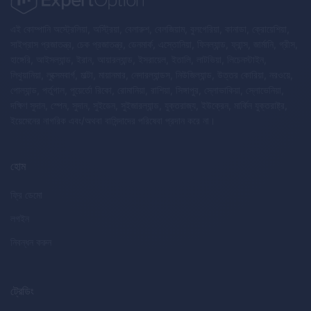
এই কোম্পানি অস্ট্রেলিয়া, অস্ট্রিয়া, বেলারুশ, বেলজিয়াম, বুলগেরিয়া, কানাডা, ক্রোয়েশিয়া,
সাইপ্রাস প্রজাতন্ত্র, চেক প্রজাতন্ত্র, ডেনমার্ক, এস্তোনিয়া, ফিনল্যান্ড, ফ্রান্স, জার্মানি, গ্রীস,
হাঙ্গেরি, আইসল্যান্ড, ইরান, আয়ারল্যান্ড, ইসরায়েল, ইতালি, লাটভিয়া, লিচেনস্টাইন,
লিথুয়ানিয়া, লুক্সেমবার্গ, মাল্টা, মায়ানমার, নেদারল্যান্ডস, নিউজিল্যান্ড, উত্তর কোরিয়া, নরওয়ে,
পোল্যান্ড, পর্তুগাল, পুয়ের্তো রিকো, রোমানিয়া, রাশিয়া, সিঙ্গাপুর, স্লোভাকিয়া, স্লোভেনিয়া,
দক্ষিণ সুদান, স্পেন, সুদান, সুইডেন, সুইজারল্যান্ড, যুক্তরাজ্য, ইউক্রেন, মার্কিন যুক্তরাষ্ট্র,
ইয়েমেনের নাগরিক এবং/অথবা বাসিন্দাদের পরিষেবা প্রদান করে না।
হোম
ফ্রি ডেমো
লগইন
নিবন্ধন করুন
ট্রেডিং