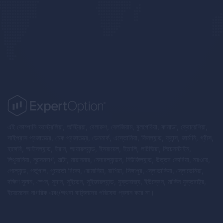
এই কোম্পানি অস্ট্রেলিয়া, অস্ট্রিয়া, বেলারুশ, বেলজিয়াম, বুলগেরিয়া, কানাডা, ক্রোয়েশিয়া,
সাইপ্রাস প্রজাতন্ত্র, চেক প্রজাতন্ত্র, ডেনমার্ক, এস্তোনিয়া, ফিনল্যান্ড, ফ্রান্স, জার্মানি, গ্রীস,
হাঙ্গেরি, আইসল্যান্ড, ইরান, আয়ারল্যান্ড, ইসরায়েল, ইতালি, লাটভিয়া, লিচেনস্টাইন,
লিথুয়ানিয়া, লুক্সেমবার্গ, মাল্টা, মায়ানমার, নেদারল্যান্ডস, নিউজিল্যান্ড, উত্তর কোরিয়া, নরওয়ে,
পোল্যান্ড, পর্তুগাল, পুয়ের্তো রিকো, রোমানিয়া, রাশিয়া, সিঙ্গাপুর, স্লোভাকিয়া, স্লোভেনিয়া,
দক্ষিণ সুদান, স্পেন, সুদান, সুইডেন, সুইজারল্যান্ড, যুক্তরাজ্য, ইউক্রেন, মার্কিন যুক্তরাষ্ট্র,
ইয়েমেনের নাগরিক এবং/অথবা বাসিন্দাদের পরিষেবা প্রদান করে না।