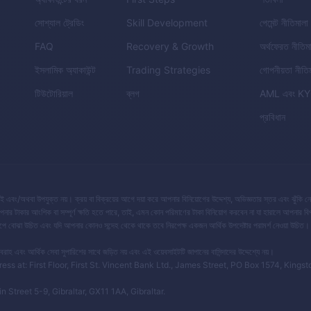
সোশ্যাল ট্রেডিং
Skill Development
পেমেন্ট নীতিমালা
FAQ
Recovery & Growth
অর্থফেরত নীতিম
ইসলামিক অ্যাকাউন্ট
Trading Strategies
গোপনীয়তা নীতি
টিউটোরিয়াল
ব্লগ
AML
এবং
KY
প্রবিধান
সই এবং/অথবা উপযুক্ত নয়। ক্রয় বা বিক্রয়ের আগে দয়া করে আপনার বিনিয়োগের উদ্দেশ্য, অভিজ্ঞতার স্তর এবং ঝুঁকি নে
পনার টাকার আংশিক বা সম্পূর্ণ ক্ষতি হতে পারে, তাই, এমন কোন পরিমাণের টাকা বিনিয়োগ করবেন না যা হারালে আপনার 
ূর্ণরূপে বোঝা উচিত এবং যদি আপনার কোনও সন্দেহ থেকে থাকে তবে নিরপেক্ষ একজন আর্থিক উপদেষ্টার পরামর্শ নেওয়া উচ
বং আর্থিক সেবা সুপারিশের সাথে জড়িত নয় এবং এই ওয়েবসাইটটি জাপানের বাসিন্দাদের উদ্দেশ্যে নয়।
 at: First Floor, First St. Vincent Bank Ltd., James Street, PO Box 1574, Kingst
reet 5-9, Gibraltar, GX11 1AA, Gibraltar.