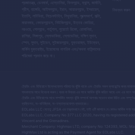
প্রজাতন্ত্র, ডেনমার্ক, এস্তোনিয়া, ফিনল্যান্ড, ফ্রান্স, জার্মানি,
গ্রীস, হাঙ্গেরি, আইসল্যান্ড, ইরান, আয়ারল্যান্ড, ইসরায়েল,
নিবন্ধন করুন
ইতালি, লাটভিয়া, লিচেনস্টাইন, লিথুয়ানিয়া, লুক্সেমবার্গ, মাল্টা,
মায়ানমার, নেদারল্যান্ডস, নিউজিল্যান্ড, উত্তর কোরিয়া,
নরওয়ে, পোল্যান্ড, পর্তুগাল, পুয়ের্তো রিকো, রোমানিয়া,
রাশিয়া, সিঙ্গাপুর, স্লোভাকিয়া, স্লোভেনিয়া, দক্ষিণ সুদান,
স্পেন, সুদান, সুইডেন, সুইজারল্যান্ড, যুক্তরাজ্য, ইউক্রেন,
মার্কিন যুক্তরাষ্ট্র, ইয়েমেনের নাগরিক এবং/অথবা বাসিন্দাদের
পরিষেবা প্রদান করে না।
ট্রেডিং এবং বিনিয়োগে উল্লেখযোগ্য পরিমাণের ঝুঁকি থাকে এবং ট্রেডিং সকল ক্লায়েন্টের জন্য মানান
সাবধানতার সাথে বিবেচনা করুন। ক্রয় বা বিক্রয় এর সাথে আর্থিক ঝুঁকি জড়িত আছে এবং এর ফলে আ
ট্রেডিং এবং বিনিয়োগের সাথে সম্পর্কিত সমস্ত ঝুঁকি সম্পর্কে আপনার সচেতন থাকা উচিত এবং সম্প
ব্যক্তিগত, অ-বাণিজ্যিক, অ-হস্তান্তরযোগ্য ব্যবহারের।
EOLabs LLC যেহেতু JFSA এর তত্ত্বাবধানে নেই, তাই এটি জাপানে যে কোনও আর্থিক পণ্য সরবরাহ এ
EOLabs LLC, Company No 377 LLC 2020, having its registered address
Vincent and the Grenadines.
Merchant Company: Highmax LTD, company No: 124393, MOL: Main St
HighMax Ltd is acting as the Payment Agent for EOLabs LLC.