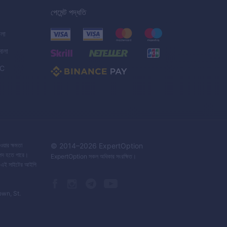
পেমেন্ট পদ্ধতি
ালা
মালা
C
ওয়ার ক্ষমতা
© 2014–
2026
ExpertOption
বিপদ হতে পারে।
ExpertOption
সকল অধিকার সংরক্ষিত।
িত। এই সাইটের আইপি
own, St.