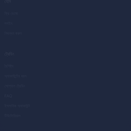
হোম
ফ্রি ডেমো
লগইন
নিবন্ধন করুন
ট্রেডিং
বৈশিষ্ট্য
অ্যাকাউন্টের ধরন
সোশ্যাল ট্রেডিং
FAQ
ইসলামিক অ্যাকাউন্ট
টিউটোরিয়াল