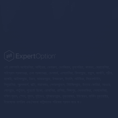
এই কোম্পানি অস্ট্রেলিয়া, অস্ট্রিয়া, বেলারুশ, বেলজিয়াম, বুলগেরিয়া, কানাডা, ক্রোয়েশিয়া,
সাইপ্রাস প্রজাতন্ত্র, চেক প্রজাতন্ত্র, ডেনমার্ক, এস্তোনিয়া, ফিনল্যান্ড, ফ্রান্স, জার্মানি, গ্রীস,
হাঙ্গেরি, আইসল্যান্ড, ইরান, আয়ারল্যান্ড, ইসরায়েল, ইতালি, লাটভিয়া, লিচেনস্টাইন,
লিথুয়ানিয়া, লুক্সেমবার্গ, মাল্টা, মায়ানমার, নেদারল্যান্ডস, নিউজিল্যান্ড, উত্তর কোরিয়া, নরওয়ে,
পোল্যান্ড, পর্তুগাল, পুয়ের্তো রিকো, রোমানিয়া, রাশিয়া, সিঙ্গাপুর, স্লোভাকিয়া, স্লোভেনিয়া,
দক্ষিণ সুদান, স্পেন, সুদান, সুইডেন, সুইজারল্যান্ড, যুক্তরাজ্য, ইউক্রেন, মার্কিন যুক্তরাষ্ট্র,
ইয়েমেনের নাগরিক এবং/অথবা বাসিন্দাদের পরিষেবা প্রদান করে না।