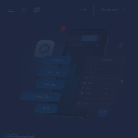
লগইন
নিবন্ধন করুন